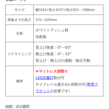
サイズ
幅1242×長さ2037×高さ823～1188mm
床板までの高さ
270～635mm
ホワイトアッシュ材
主材
化粧板
背上げ角度：0°～63°
脚上げ角度：0°～32°
リクライニング
背上げ・脚上げの連動・独立可動
※マットレス別売り
LED読書灯
取付可
備考
サイドレール最大4か所取付可(
専用ブ
ラケット
が必要です)
納期：約2週間