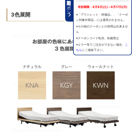
期間限定クーポン
有効期限：8月8日(土)～8月17日(月)
3色展開
※「アウトレット・特価品」、「クーポ
ン対象外商品」には適用されません。
※その他のクーポンとの併用は出来ませ
ん
※クーポンコード転売、転載禁止
※エラー等でご注文ができない場合、
こ
ちら
にご連絡下さい。