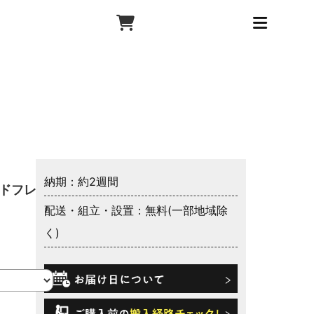
納期：約2週間
ッドフレー
配送・組立・設置：無料(一部地域除
く)