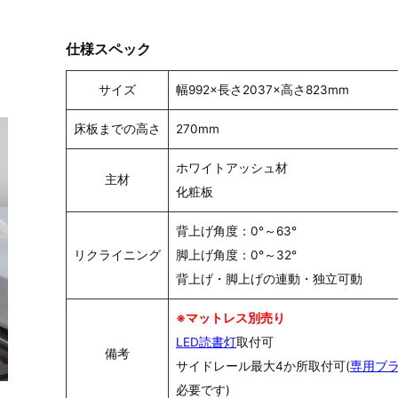
仕様スペック
サイズ
幅992×長さ2037×高さ823mm
床板までの高さ
270mm
ホワイトアッシュ材
主材
化粧板
背上げ角度：0°～63°
リクライニング
脚上げ角度：0°～32°
背上げ・脚上げの連動・独立可動
※マットレス別売り
LED読書灯
取付可
備考
サイドレール最大4か所取付可(
専用ブ
必要です)