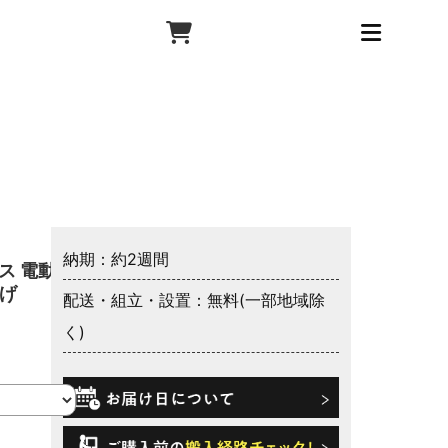
納期：約2週間
ス 電動ベ
上げ
配送・組立・設置：無料(一部地域除
く)