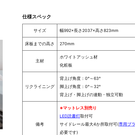
仕様スペック
サイズ
幅992×長さ2037×高さ823mm
床板までの高さ
270mm
ホワイトアッシュ材
主材
化粧板
背上げ角度：0°～63°
リクライニング
脚上げ角度：0°～32°
背上げ・脚上げの連動・独立可動
※マットレス別売り
LED読書灯
取付可
備考
サイドレール最大4か所取付可(
専用ブ
必要です)