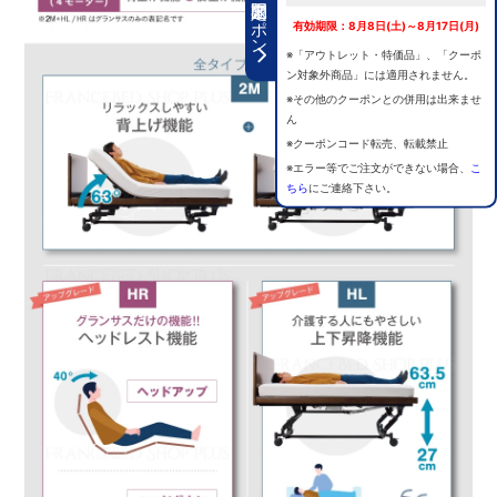
期間限定クーポン
有効期限：8月8日(土)～8月17日(月)
※「アウトレット・特価品」、「クーポ
ン対象外商品」には適用されません。
※その他のクーポンとの併用は出来ませ
ん
※クーポンコード転売、転載禁止
※エラー等でご注文ができない場合、
こ
ちら
にご連絡下さい。