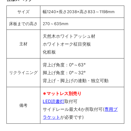
サイズ
幅1240×長さ2038×高さ833～1198mm
床板までの高さ
270～635mm
天然木ホワイトアッシュ材
ホワイトオーク柾目突板
主材
化粧板
背上げ角度：0°～63°
脚上げ角度：0°～32°
リクライニング
背上げ・脚上げの連動・独立可動
※マットレス別売り
LED読書灯
取付可
備考
サイドレール最大4か所取付可(
専用ブ
ラケット
が必要です)