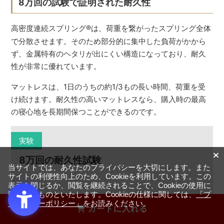
8万回の試験で証明された耐久性
高密度連続スプリング
®
は、荷重を繋がったスプリング全体
で分散させます。そのため部分的に集中した負荷がかから
ず、金属特有のヘタリが出にくい構造になっており、耐久
性が非常に優れています。
マットレスは、1日のうちの約1/3もの長い時間、荷重を受
け続けます。耐久性の高いマットレスなら、購入時の最高
の寝心地を長期間保つことができるのです。
実験
8万回の耐久性試験
当サイトでは、あなたのプライバシーを大切にします。また
サイトの利便性向上のため、Cookieを利用しています。この
表示を閉じるか、閲覧を継続されることで、Cookieの使用に
同意するものといたします。Cookieの仕様に関しては、
「プ
マットレスに
約100kgの荷重をかけて8万回強打
する試
ライバシーポリシー」
をお読みください。
カートに入れる
験や
直径20cm、50kgのおもりを6ヶ月間乗せた状態