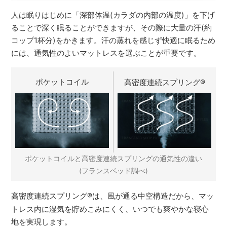
人は眠りはじめに「深部体温(カラダの内部の温度)」を下げ
ることで深く眠ることができますが、その際に大量の汗(約
コップ1杯分)をかきます。汗の蒸れを感じず快適に眠るため
には、通気性のよいマットレスを選ぶことが重要です。
ポケットコイル
高密度連続スプリング
®
ポケットコイルと高密度連続スプリングの通気性の違い
(フランスベッド調べ)
高密度連続スプリング
®
は、風が通る中空構造だから、マッ
トレス内に湿気を貯めこみにくく、いつでも爽やかな寝心
地を実現します。