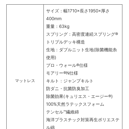
サイズ：幅1710×長さ1950×厚さ
400mm
重量：63kg
スプリング：高密度連続スプリング
®
トリプルデッキ構造
生地：ダブルニット生地(除菌機能糸
使用)
プロ・ウォール
®
仕様
モアリー
®
N仕様
キルト：ジャンプキルト
マットレス
防ダニ・抗菌防臭加工
除菌効果(キュリエス・エージー
®
)
100%天然ラテックスフォーム
テンセル
™
繊維綿
海洋プラスチック対策再生ポリエステ
ル綿