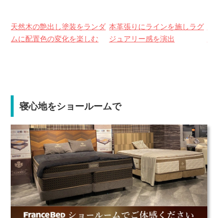
天然木の艶出し塗装をランダ
本革張りにラインを施しラグ
天
ムに配置色の変化を楽しむ
ジュアリー感を演出
み
寝心地をショールームで