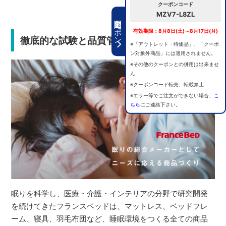
クーポンコード
MZV7-L8ZL
期間限定クーポン
有効期限：8月8日(土)～8月17日(月)
徹底的な試験と品質管理で安心の選択
※「アウトレット・特価品」、「クーポ
ン対象外商品」には適用されません。
※その他のクーポンとの併用は出来ませ
ん
※クーポンコード転売、転載禁止
※エラー等でご注文ができない場合、
こ
ちら
にご連絡下さい。
眠りを科学し、医療・介護・インテリアの分野で研究開発
を続けてきたフランスベッドは、マットレス、ベッドフレ
ーム、寝具、羽毛布団など、睡眠環境をつくる全ての商品