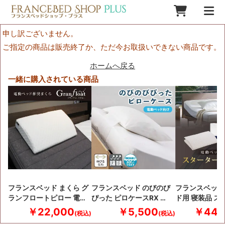
申し訳ございません。
ご指定の商品は販売終了か、ただ今お取扱いできない商品です。
ホームへ戻る
一緒に購入されている商品
フランスベッド まくら グ
フランスベッド のびのび
フランスベッド
ランフロートピロー 電…
ぴった ピロケースRX …
ド用 寝装品 ス
￥22,000
￥5,500
￥44,