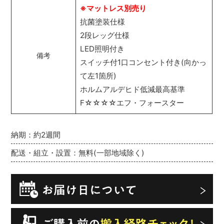
※マットレス別売り
抗菌塗装仕様
2段レッグ仕様
LED照明付き
備考
スイッチ付1口コンセント付き(向かっ
て左1箇所)
ホルムアルデヒド低減最高基準
F☆☆☆☆エフ・フォースター
納期：約2週間
配送・組立・設置：無料(一部地域除く)