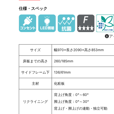
仕様・スペック
ア
サイズ
幅970×長さ2090×高さ853mm
床板までの高さ
260/185mm
サイドフレーム下
136/61mm
主材
化粧板
背上げ角度：0°～60°
リクライニング
脚上げ角度：0°～30°
背上げ・脚上げの連動・独立可動