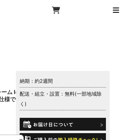
納期：約2週間
ム IoT
配送・組立・設置：無料(一部地域除
菌仕様で衛
く)