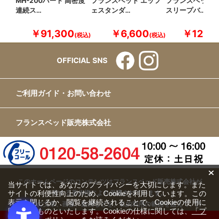
MH-200ハード 高密度
フランスベッド エッフ
フランスベッド 
連続ス…
ェスタンダ…
スリープバ…
￥91,300
￥6,600
￥12,10
OFFICIAL SNS
ご利用ガイド・お問い合わせ
フランスベッド販売株式会社
このホームページのコンテンツはフランスベッド販売株式会社が
当サイトでは、あなたのプライバシーを大切にします。また
有する著作権により保護されています。
サイトの利便性向上のため、Cookieを利用しています。この
表示を閉じるか、閲覧を継続されることで、Cookieの使用に
すべての文章、画像、動画などを、私的利用の範囲を超えて、許
同意するものといたします。Cookieの仕様に関しては、
「プ
可なく複製、改変、転載することは禁じられています。