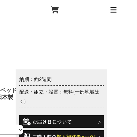
納期：約2週間
動ベッドフ
配送・組立・設置：無料(一部地域除
日本製
く)