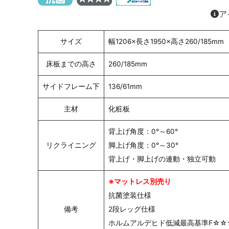
ア
サイズ
幅1206×長さ1950×高さ260/185mm
床板までの高さ
260/185mm
サイドフレーム下
136/61mm
主材
化粧板
背上げ角度：0°～60°
リクライニング
脚上げ角度：0°～30°
背上げ・脚上げの連動・独立可動
※マットレス別売り
抗菌塗装仕様
備考
2段レッグ仕様
ホルムアルデヒド低減最高基準F☆☆