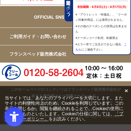
期間限定クーポン
有効期限：8月8日(土)～8月17日(月)
※「アウトレット・特価品」、「クーポ
OFFICIAL SNS
ン対象外商品」には適用されません。
※その他のクーポンとの併用は出来ませ
ん
ご利用ガイド・お問い合わせ
※クーポンコード転売、転載禁止
※エラー等でご注文ができない場合、
こ
ちら
にご連絡下さい。
フランスベッド販売株式会社
このホームページのコンテンツはフランスベッド販売株式会社が
有する著作権により保護されています。
当サイトでは、あなたのプライバシーを大切にします。また
サイトの利便性向上のため、Cookieを利用しています。この
すべての文章、画像、動画などを、私的利用の範囲を超えて、許
表示を閉じるか、閲覧を継続されることで、Cookieの使用に
可なく複製、改変、転載することは禁じられています。
同意するものといたします。Cookieの仕様に関しては、
「プ
Copyright(c) FRANCEBED Sales Co., ltd. All Rights Reserved.
ライバシーポリシー」
をお読みください。