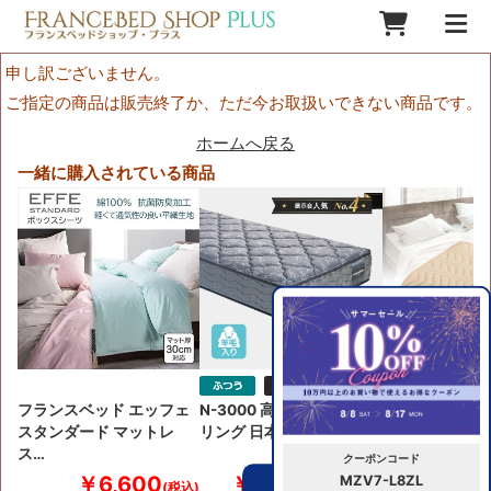
申し訳ございません。
ご指定の商品は販売終了か、ただ今お取扱いできない商品です。
ホームへ戻る
一緒に購入されている商品
フランスベッド エッフェ
N-3000 高密度連続スプ
フランスベッド
スタンダード マットレ
リング 日本製 羊毛…
リープバイオベ
ス…
ド…
クーポンコード
￥6,600
￥124,300
￥12,
MZV7-L8ZL