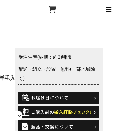
受注生産(納期：約3週間)
配送・組立・設置：無料(一部地域除
 羊毛入り
く)