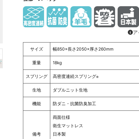
ア
サイズ
幅850×長さ2050×厚さ260mm
重量
18kg
スプリング
高密度連続スプリング
®
生地
ダブルニット生地
機能
防ダニ・抗菌防臭加工
両面仕様
衛生マットレス
備考
日本製