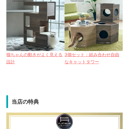
猫ちゃんの動きがよく見える
3個セット：組み合わせ自由
サ
設計
なキャットタワー
ト
当店の特典