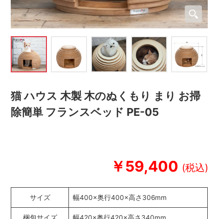
猫 ハウス 木製 木のぬくもり まり お掃
除簡単 フランスベッド PE-05
￥59,400
サイズ
幅400×奥行400×高さ306mm
梱包サイズ
幅420×奥行420×高さ340mm