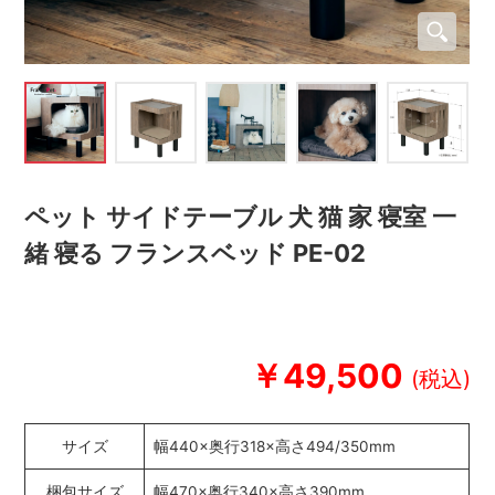
ペット サイドテーブル 犬 猫 家 寝室 一
緒 寝る フランスベッド PE-02
￥49,500
サイズ
幅440×奥行318×高さ494/350mm
梱包サイズ
幅470×奥行340×高さ390mm