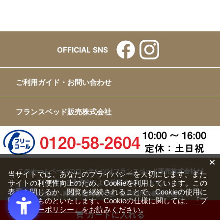
OFFICIAL SNS
ご利用ガイド・お問い合わせ
フランスベッド販売株式会社
このホームページのコンテンツはフランスベッド販売株式会社が
当サイトでは、あなたのプライバシーを大切にします。また
サイトの利便性向上のため、Cookieを利用しています。この
有する著作権により保護されています。
表示を閉じるか、閲覧を継続されることで、Cookieの使用に
すべての文章、画像、動画などを、私的利用の範囲を超えて、許
同意するものといたします。Cookieの仕様に関しては、
「プ
可なく複製、改変、転載することは禁じられています。
ライバシーポリシー」
をお読みください。
カートに入れる
Copyright(c) FRANCEBED Sales Co., ltd. All Rights Reserved.