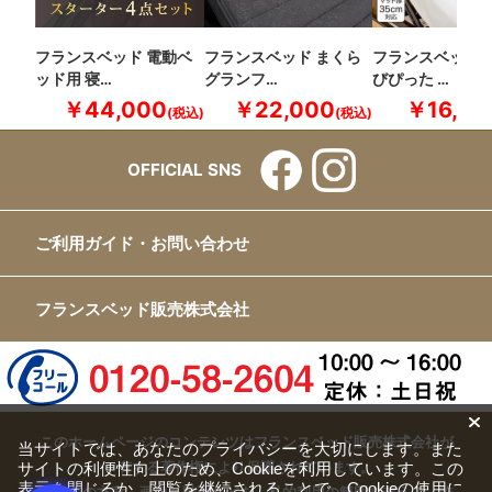
フランスベッド 電動ベ
フランスベッド まくら
フランスベッド 
ッド用 寝…
グランフ…
びぴった …
￥44,000
￥22,000
￥16,50
OFFICIAL SNS
ご利用ガイド・お問い合わせ
フランスベッド販売株式会社
このホームページのコンテンツはフランスベッド販売株式会社が
当サイトでは、あなたのプライバシーを大切にします。また
有する著作権により保護されています。
サイトの利便性向上のため、Cookieを利用しています。この
表示を閉じるか、閲覧を継続されることで、Cookieの使用に