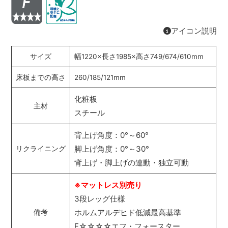
アイコン説明
サイズ
幅1220×長さ1985×高さ749/674/610mm
床板までの高さ
260/185/121mm
化粧板
主材
スチール
背上げ角度：0°～60°
脚上げ角度：0°～30°
リクライニング
背上げ・脚上げの連動・独立可動
※マットレス別売り
3段レッグ仕様
ホルムアルデヒド低減最高基準
備考
F☆☆☆☆エフ・フォースター