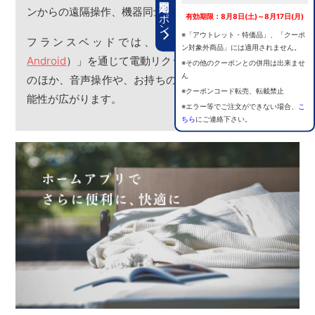
期間限定クーポン
ンからの遠隔操作、機器同士の連携などができます。
有効期限：8月8日(土)～8月17日(月)
※「アウトレット・特価品」、「クーポ
フランスベッドでは、「ホームアプリ（
iOS
/
ン対象外商品」には適用されません。
Android
）」を通じて電動リクライニングベッドの操作
※その他のクーポンとの併用は出来ませ
ん
のほか、音声操作や、お持ちのIoT家電に連携させる可
※クーポンコード転売、転載禁止
能性が広がります。
※エラー等でご注文ができない場合、
こ
ちら
にご連絡下さい。