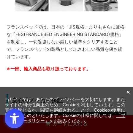
フランスベッドでは、日本の「JIS規格」よりもさらに厳格
な「FES(FRANCEBED ENGINEERING STANDARD)規格」
を制定し、一切妥協しない厳しい基準をクリアすること
で、フランスベッドの製品としてふさわしい品質を保ち続
けています。
※一部、輸入商品も取り扱っております。
当サイトでは、あなたのプライバシーを大切にします。また
安心のメーカー保証
サイトの利便性向上のため、Cookieを利用しています。この
表示を閉じるか、閲覧を継続されることで、Cookieの使用に
同意するものといたします。Cookieの仕様に関しては、
「プ
ライバシーポリシー」
をお読みください。
カートに入れる