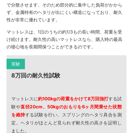
で分散させます。そのため部分的に集中した負荷がかから
ず、金属特有のヘタリが出にくい構造になっており、耐久
性が非常に優れています。
マットレスは、1日のうちの約1/3もの長い時間、荷重を受
け続けます。耐久性の高いマットレスなら、購入時の最高
の寝心地を長期間保つことができるのです。
実験
8万回の耐久性試験
マットレスに
約100kgの荷重をかけて8万回強打
する試
験や
直径20cm、50kgのおもりを6ヶ月間乗せた状態
を維持
する試験を行い、スプリングのヘタリ具合を測
定。ヘタリがほとんど見られず耐久性の高さを証明し
ました。