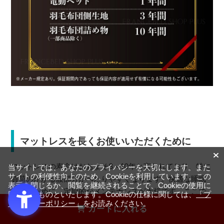
マットレスを長くお使いいただくために
マットレスの寿命はおおよそ8～10年と言われており、特に
当サイトでは、あなたのプライバシーを大切にします。また
サイトの利便性向上のため、Cookieを利用しています。この
負荷のかかる腰部分がへたりやすくなります。快適な睡眠
表示を閉じるか、閲覧を継続されることで、Cookieの使用に
を保つために、定期的なメンテナンスが大切です。ここで
同意するものといたします。Cookieの仕様に関しては、
「プ
は、マットレスを長く快適に使うためのメンテナンス方法
ライバシーポリシー」
をお読みください。
カートに入れる
をご紹介します。