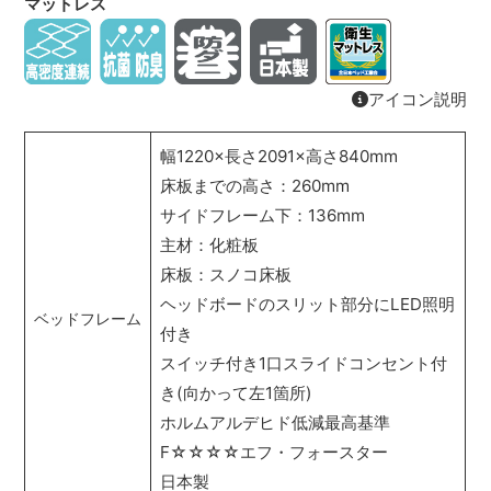
マットレス
アイコン説明
幅1220×長さ2091×高さ840mm
床板までの高さ：260mm
サイドフレーム下：136mm
主材：化粧板
床板：スノコ床板
ヘッドボードのスリット部分にLED照明
ベッドフレーム
付き
スイッチ付き1口スライドコンセント付
き(向かって左1箇所)
ホルムアルデヒド低減最高基準
F☆☆☆☆エフ・フォースター
日本製