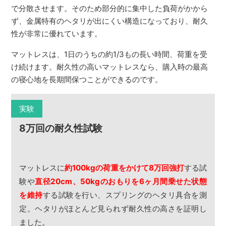
で分散させます。そのため部分的に集中した負荷がかから
ず、金属特有のヘタリが出にくい構造になっており、耐久
性が非常に優れています。
マットレスは、1日のうちの約1/3もの長い時間、荷重を受
け続けます。耐久性の高いマットレスなら、購入時の最高
の寝心地を長期間保つことができるのです。
実験
8万回の耐久性試験
マットレスに
約100kgの荷重をかけて8万回強打
する試
験や
直径20cm、50kgのおもりを6ヶ月間乗せた状態
を維持
する試験を行い、スプリングのヘタリ具合を測
定。ヘタリがほとんど見られず耐久性の高さを証明し
ました。