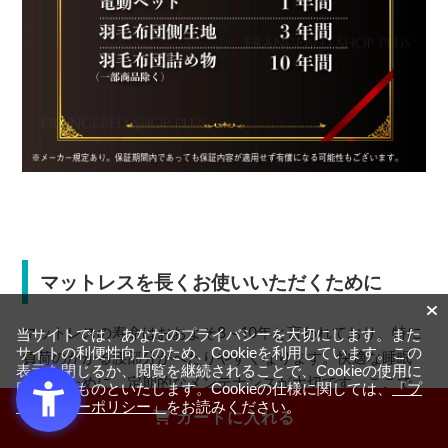
マットレスを長くお使いいただくために
マットレスの寿命はおおよそ8～10年と言われており、特に
当サイトでは、あなたのプライバシーを大切にします。また
サイトの利便性向上のため、Cookieを利用しています。この
負荷のかかる腰部分がへたりやすくなります。快適な睡眠
表示を閉じるか、閲覧を継続されることで、Cookieの使用に
を保つために、定期的なメンテナンスが大切です。ここで
同意するものといたします。Cookieの仕様に関しては、
「プ
は、マットレスを長く快適に使うためのメンテナンス方法
ライバシーポリシー」
をお読みください。
カートに入れる
をご紹介します。