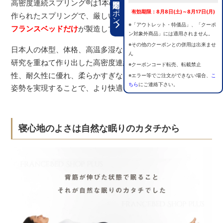
期間限定クーポン
高密度連続スプリング
®
は1本の鋼線を高密度に編み込んで
有効期限：8月8日(土)～8月17日(月)
作られたスプリングで、厳しい品質管理のもと国内で唯一
※「アウトレット・特価品」、「クーポ
フランスベッドだけ
が製造しているスプリングです。
ン対象外商品」には適用されません。
※その他のクーポンとの併用は出来ませ
日本人の体型、体格、高温多湿な日本の気候など、様々な
ん
研究を重ねて作り出した高密度連続スプリング
®
は、通気
※クーポンコード転売、転載禁止
性、耐久性に優れ、柔らかすぎない適度な硬さで理想の寝
※エラー等でご注文ができない場合、
こ
ちら
にご連絡下さい。
姿勢を実現することで、より快適な眠りをご提供します。
寝心地のよさは自然な眠りのカタチから