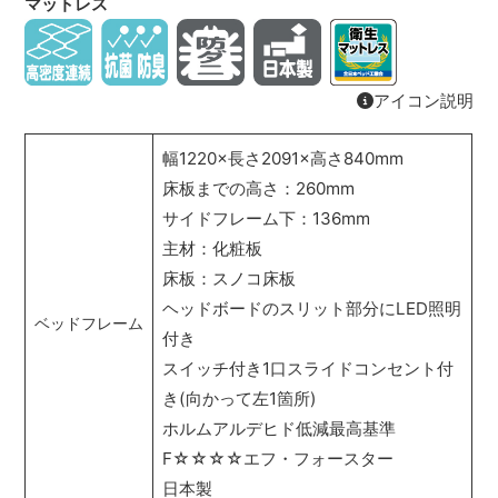
マットレス
アイコン説明
幅1220×長さ2091×高さ840mm
床板までの高さ：260mm
サイドフレーム下：136mm
主材：化粧板
床板：スノコ床板
ヘッドボードのスリット部分にLED照明
ベッドフレーム
付き
スイッチ付き1口スライドコンセント付
き(向かって左1箇所)
ホルムアルデヒド低減最高基準
F☆☆☆☆エフ・フォースター
日本製