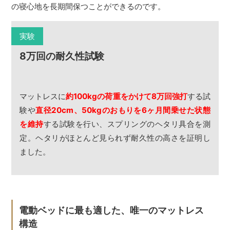
の寝心地を長期間保つことができるのです。
実験
8万回の耐久性試験
マットレスに
約100kgの荷重をかけて8万回強打
する試
験や
直径20cm、50kgのおもりを6ヶ月間乗せた状態
を維持
する試験を行い、スプリングのヘタリ具合を測
定。ヘタリがほとんど見られず耐久性の高さを証明し
ました。
電動ベッドに最も適した、唯一のマットレス
構造