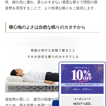
性、耐久性に優れ、柔らかすぎない適度な硬さで理想の寝
姿勢を実現することで、より快適な眠りをご提供します。
寝心地のよさは自然な眠りのカタチから
寝姿勢が悪いと、疲労の回復や翌日の体調にも影響を及ぼ
クーポンコード
MZV7-L8ZL
すため、寝る姿勢と体調には密接な関係があります。たく