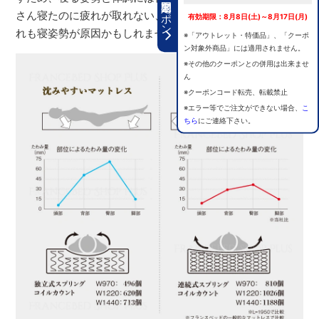
期間限定クーポン
さん寝たのに疲れが取れない、毎日寝起きは腰が痛い…。そ
有効期限：8月8日(土)～8月17日(月)
れも寝姿勢が原因かもしれません。
※「アウトレット・特価品」、「クーポ
ン対象外商品」には適用されません。
※その他のクーポンとの併用は出来ませ
ん
※クーポンコード転売、転載禁止
※エラー等でご注文ができない場合、
こ
ちら
にご連絡下さい。