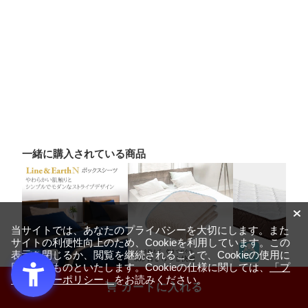
一緒に購入されている商品
当サイトでは、あなたのプライバシーを大切にします。また
サイトの利便性向上のため、Cookieを利用しています。この
表示を閉じるか、閲覧を継続されることで、Cookieの使用に
同意するものといたします。Cookieの仕様に関しては、
「プ
ライバシーポリシー」
をお読みください。
カートに入れる
フランスベッド ライン&
フランスベッド オール
MW-200α ハー
アースN…
シーズンメ…
度連…