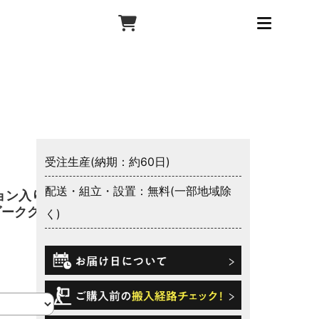
受注生産(納期：約60日)
配送・組立・設置：無料(一部地域除
ョン入り
ダークグレ
く)