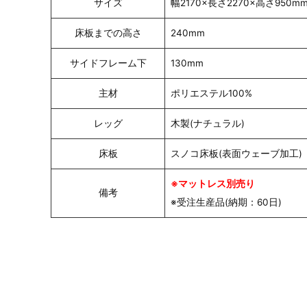
サイズ
幅2170×長さ2270×高さ950m
床板までの高さ
240mm
サイドフレーム下
130mm
主材
ポリエステル100%
レッグ
木製(ナチュラル)
床板
スノコ床板(表面ウェーブ加工)
※マットレス別売り
備考
※受注生産品(納期：60日)