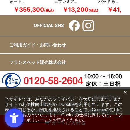
ォート …
ェプレミア…
パッド ら…
￥355,300
￥13,200
￥41,80
OFFICIAL SNS
ご利用ガイド・お問い合わせ
フランスベッド販売株式会社
このホームページのコンテンツはフランスベッド販売株式会社が
当サイトでは、あなたのプライバシーを大切にします。また
有する著作権により保護されています。
サイトの利便性向上のため、Cookieを利用しています。この
表示を閉じるか、閲覧を継続されることで、Cookieの使用に
すべての文章、画像、動画などを、私的利用の範囲を超えて、許
同意するものといたします。Cookieの仕様に関しては、
「プ
可なく複製、改変、転載することは禁じられています。
ライバシーポリシー」
をお読みください。
カートに入れる
Copyright(c) FRANCEBED Sales Co., ltd. All Rights Reserved.