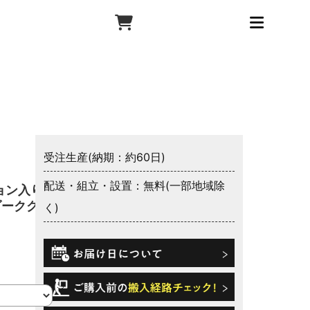
受注生産(納期：約60日)
配送・組立・設置：無料(一部地域除
ョン入り
ダークグレ
く)