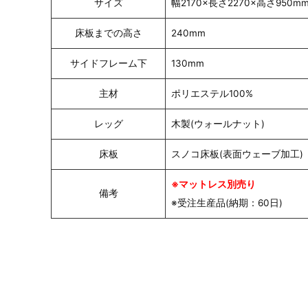
サイズ
幅2170×長さ2270×高さ950m
床板までの高さ
240mm
サイドフレーム下
130mm
主材
ポリエステル100%
レッグ
木製(ウォールナット)
床板
スノコ床板(表面ウェーブ加工)
※マットレス別売り
備考
※受注生産品(納期：60日)