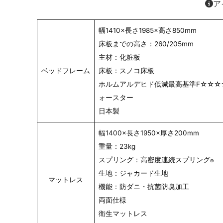
ア
幅1410×長さ1985×高さ850mm
床板までの高さ：260/205mm
主材：化粧板
ベッドフレーム
床板：スノコ床板
ホルムアルデヒド低減最高基準F☆☆☆
ォースター
日本製
幅1400×長さ1950×厚さ200mm
重量：23kg
スプリング：高密度連続スプリング
®
生地：ジャカード生地
マットレス
機能：防ダニ・抗菌防臭加工
両面仕様
衛生マットレス