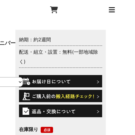
納期：約2週間
アニバーサ
配送・組立・設置：無料(一部地域除
く)
在庫限り