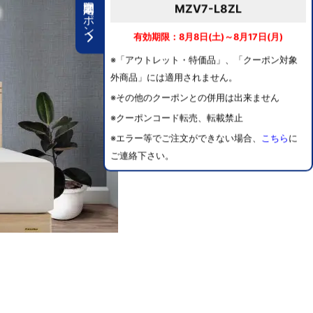
期間限定クーポン
MZV7-L8ZL
有効期限：8月8日(土)～8月17日(月)
※「アウトレット・特価品」、「クーポン対象
外商品」には適用されません。
※その他のクーポンとの併用は出来ません
※クーポンコード転売、転載禁止
※エラー等でご注文ができない場合、
こちら
に
ご連絡下さい。