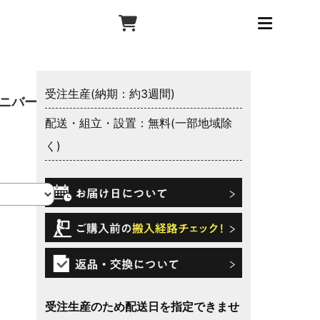
受注生産(納期：約3週間)
アニバーサ
配送・組立・設置：無料(一部地域除
く)
受注生産のため配送日を指定できませ