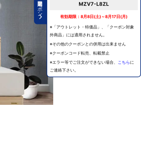
期間限定クーポン
MZV7-L8ZL
有効期限：8月8日(土)～8月17日(月)
※「アウトレット・特価品」、「クーポン対象
外商品」には適用されません。
※その他のクーポンとの併用は出来ません
※クーポンコード転売、転載禁止
※エラー等でご注文ができない場合、
こちら
に
ご連絡下さい。