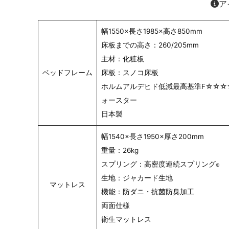
ア
幅1550×長さ1985×高さ850mm
床板までの高さ：260/205mm
主材：化粧板
ベッドフレーム
床板：スノコ床板
ホルムアルデヒド低減最高基準F☆☆☆
ォースター
日本製
幅1540×長さ1950×厚さ200mm
重量：26kg
スプリング：高密度連続スプリング
®
生地：ジャカード生地
マットレス
機能：防ダニ・抗菌防臭加工
両面仕様
衛生マットレス