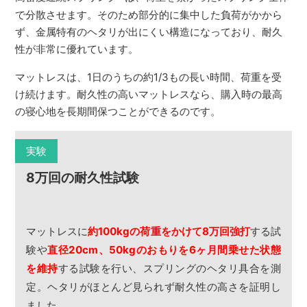
で分散させます。そのため部分的に集中した負荷がかから
ず、金属特有のヘタリが出にくい構造になっており、耐久
性が非常に優れています。
マットレスは、1日のうちの約1/3もの長い時間、荷重を受
け続けます。耐久性の高いマットレスなら、購入時の最高
の寝心地を長期間保つことができるのです。
実験
8万回の耐久性試験
マットレスに
約100kgの荷重をかけて8万回強打
する試
験や
直径20cm、50kgのおもりを6ヶ月間乗せた状態
を維持
する試験を行い、スプリングのヘタリ具合を測
定。ヘタリがほとんど見られず耐久性の高さを証明し
ました。