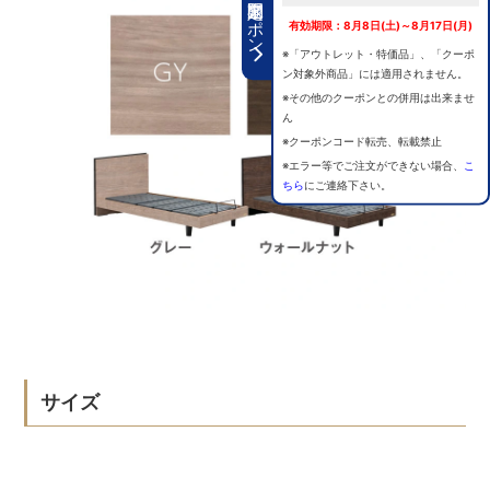
期間限定クーポン
有効期限：8月8日(土)～8月17日(月)
※「アウトレット・特価品」、「クーポ
ン対象外商品」には適用されません。
※その他のクーポンとの併用は出来ませ
ん
※クーポンコード転売、転載禁止
※エラー等でご注文ができない場合、
こ
ちら
にご連絡下さい。
サイズ