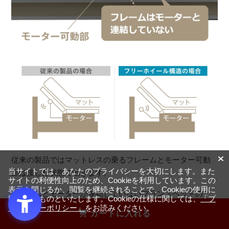
従来の製品ではマットレスの乗るフレームとモーター可動
当サイトでは、あなたのプライバシーを大切にします。また
部は接した状態で動きます。
サイトの利便性向上のため、Cookieを利用しています。この
表示を閉じるか、閲覧を継続されることで、Cookieの使用に
フレームとモーターが連結していないフランスベッドの
同意するものといたします。Cookieの仕様に関しては、
「プ
「フリーホイール構造」では、フレームの裏に物が挟まっ
ライバシーポリシー」
をお読みください。
カートに入れる
た場合でも、モーター可動部はそのまま動き続けますが、