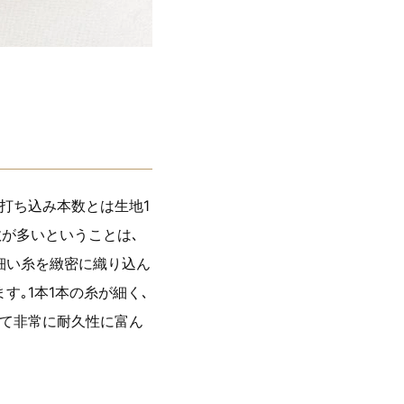
常打ち込み本数とは生地1
数が多いということは､
細い糸を緻密に織り込ん
す｡1本1本の糸が細く､
くて非常に耐久性に富ん