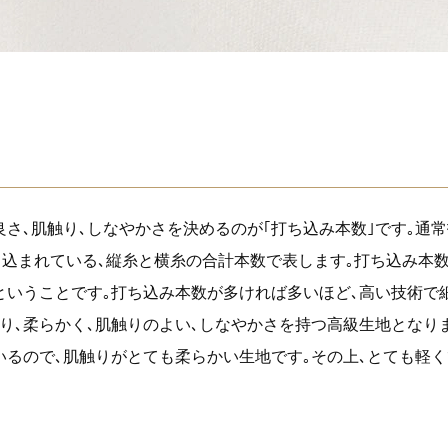
良さ､肌触り､しなやかさを決めるのが｢打ち込み本数｣です｡通
に織り込まれている､縦糸と横糸の合計本数で表します｡打ち込み本
ということです｡打ち込み本数が多ければ多いほど､高い技術で
り､柔らかく､肌触りのよい､しなやかさを持つ高級生地となりま
るので､肌触りがとても柔らかい生地です｡その上､とても軽