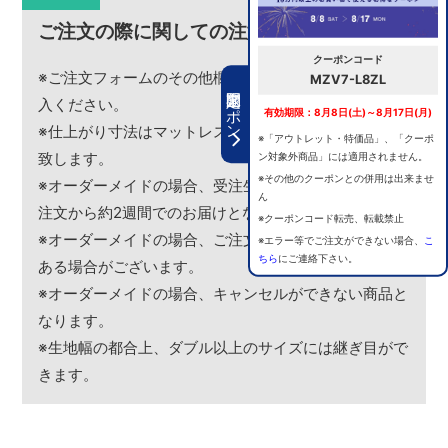
ご注文の際に関しての注意事項
クーポンコード
※ご注文フォームのその他欄にマットレスの寸法をご記
MZV7-L8ZL
期間限定クーポン
入ください。
有効期限：8月8日(土)～8月17日(月)
※仕上がり寸法はマットレスの厚み+5cmにてお仕上げ
※「アウトレット・特価品」、「クーポ
致します。
ン対象外商品」には適用されません。
※その他のクーポンとの併用は出来ませ
※オーダーメイドの場合、受注生産となりますので、ご
ん
注文から約2週間でのお届けとなります。
※クーポンコード転売、転載禁止
※オーダーメイドの場合、ご注文後お見積り額に変更が
※エラー等でご注文ができない場合、
こ
ちら
にご連絡下さい。
ある場合がございます。
※オーダーメイドの場合、キャンセルができない商品と
なります。
※生地幅の都合上、ダブル以上のサイズには継ぎ目がで
きます。