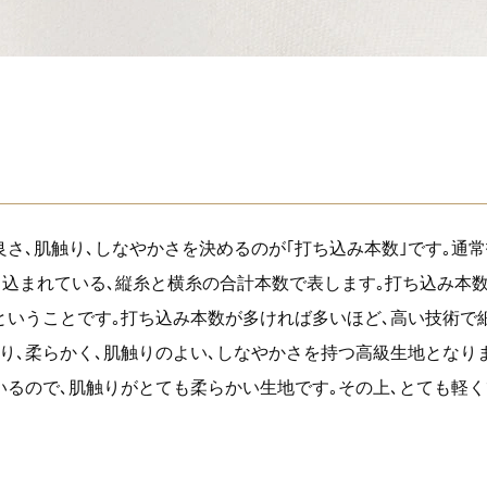
良さ､肌触り､しなやかさを決めるのが｢打ち込み本数｣です｡通
に織り込まれている､縦糸と横糸の合計本数で表します｡打ち込み本
ということです｡打ち込み本数が多ければ多いほど､高い技術で
り､柔らかく､肌触りのよい､しなやかさを持つ高級生地となりま
るので､肌触りがとても柔らかい生地です｡その上､とても軽