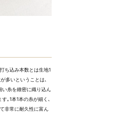
常打ち込み本数とは生地1
数が多いということは､
細い糸を緻密に織り込ん
す｡1本1本の糸が細く､
くて非常に耐久性に富ん