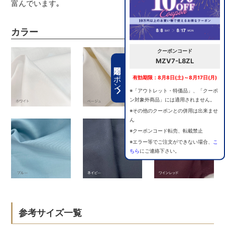
富んでいます｡
カラー
クーポンコード
MZV7-L8ZL
期間限定クーポン
有効期限：8月8日(土)～8月17日(月)
※「アウトレット・特価品」、「クーポ
ン対象外商品」には適用されません。
※その他のクーポンとの併用は出来ませ
ん
※クーポンコード転売、転載禁止
※エラー等でご注文ができない場合、
こ
ちら
にご連絡下さい。
参考サイズ一覧