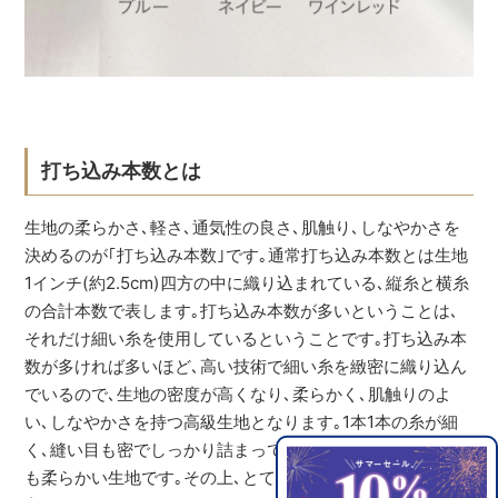
打ち込み本数とは
生地の柔らかさ､軽さ､通気性の良さ､肌触り､しなやかさを
決めるのが｢打ち込み本数｣です｡通常打ち込み本数とは生地
1インチ(約2.5cm)四方の中に織り込まれている､縦糸と横糸
の合計本数で表します｡打ち込み本数が多いということは､
それだけ細い糸を使用しているということです｡打ち込み本
数が多ければ多いほど､高い技術で細い糸を緻密に織り込ん
でいるので､生地の密度が高くなり､柔らかく､肌触りのよ
い､しなやかさを持つ高級生地となります｡1本1本の糸が細
く､縫い目も密でしっかり詰まっているので､肌触りがとて
も柔らかい生地です｡その上､とても軽くて非常に耐久性に