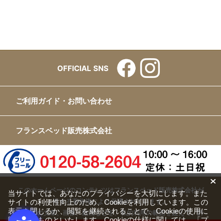
OFFICIAL SNS
ご利用ガイド・お問い合わせ
フランスベッド販売株式会社
このホームページのコンテンツはフランスベッド販売株式会社が
当サイトでは、あなたのプライバシーを大切にします。また
サイトの利便性向上のため、Cookieを利用しています。この
有する著作権により保護されています。
表示を閉じるか、閲覧を継続されることで、Cookieの使用に
すべての文章、画像、動画などを、私的利用の範囲を超えて、許
同意するものといたします。Cookieの仕様に関しては、
「プ