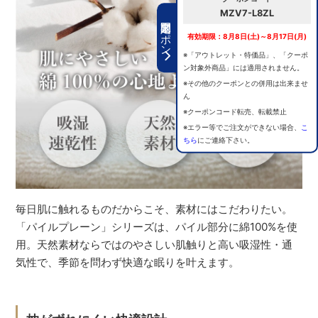
MZV7-L8ZL
期間限定クーポン
有効期限：8月8日(土)～8月17日(月)
※「アウトレット・特価品」、「クーポ
ン対象外商品」には適用されません。
※その他のクーポンとの併用は出来ませ
ん
※クーポンコード転売、転載禁止
※エラー等でご注文ができない場合、
こ
ちら
にご連絡下さい。
毎日肌に触れるものだからこそ、素材にはこだわりたい。
「パイルプレーン」シリーズは、パイル部分に綿100%を使
用。天然素材ならではのやさしい肌触りと高い吸湿性・通
気性で、季節を問わず快適な眠りを叶えます。