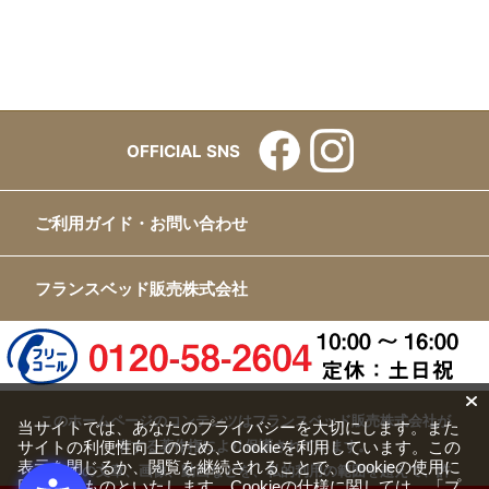
OFFICIAL SNS
ご利用ガイド・お問い合わせ
フランスベッド販売株式会社
このホームページのコンテンツはフランスベッド販売株式会社が
当サイトでは、あなたのプライバシーを大切にします。また
サイトの利便性向上のため、Cookieを利用しています。この
有する著作権により保護されています。
表示を閉じるか、閲覧を継続されることで、Cookieの使用に
すべての文章、画像、動画などを、私的利用の範囲を超えて、許
同意するものといたします。Cookieの仕様に関しては、
「プ