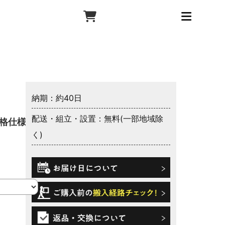
納期：約40日
配送・組立・設置：無料(一部地域除
格仕様 ス
く)