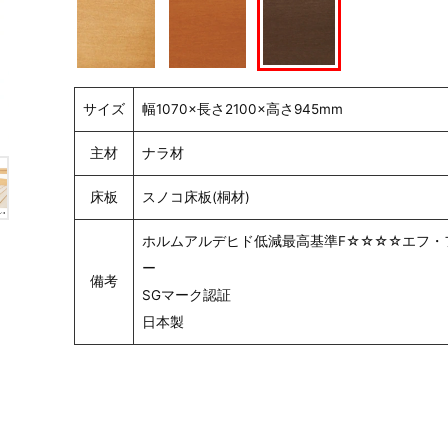
サイズ
幅1070×長さ2100×高さ945mm
主材
ナラ材
床板
スノコ床板(桐材)
ホルムアルデヒド低減最高基準F☆☆☆☆エフ・
ー
備考
SGマーク認証
日本製