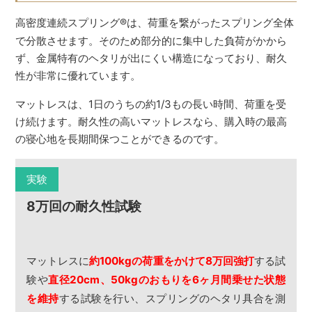
高密度連続スプリング
®
は、荷重を繋がったスプリング全体
で分散させます。そのため部分的に集中した負荷がかから
ず、金属特有のヘタリが出にくい構造になっており、耐久
性が非常に優れています。
マットレスは、1日のうちの約1/3もの長い時間、荷重を受
け続けます。耐久性の高いマットレスなら、購入時の最高
の寝心地を長期間保つことができるのです。
実験
8万回の耐久性試験
マットレスに
約100kgの荷重をかけて8万回強打
する試
験や
直径20cm、50kgのおもりを6ヶ月間乗せた状態
を維持
する試験を行い、スプリングのヘタリ具合を測