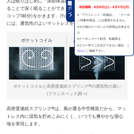
期間限定クーポン
人は眠りはじめに「深部体温(カラダの内部の温度)」を下げ
有効期限：8月8日(土)～8月17日(月)
ることで深く眠ることができますが、その際に大量の汗(約
※「アウトレット・特価品」、「クーポ
コップ1杯分)をかきます。汗の蒸れを感じず快適に眠るため
ン対象外商品」には適用されません。
には、通気性のよいマットレスを選ぶことが重要です。
※その他のクーポンとの併用は出来ませ
ん
※クーポンコード転売、転載禁止
ポケットコイル
高密度連続スプリング
®
※エラー等でご注文ができない場合、
こ
ちら
にご連絡下さい。
®
ポケットコイルと高密度連続スプリング
の通気性の違い
(フランスベッド調べ)
高密度連続スプリング
®
は、風が通る中空構造だから、マッ
トレス内に湿気を貯めこみにくく、いつでも爽やかな寝心
地を実現します。