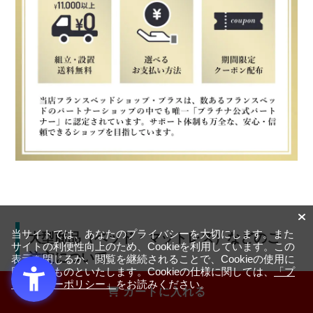
当サイトでは、あなたのプライバシーを大切にします。また
大型商品（ベッド・マットレス）などのご
サイトの利便性向上のため、Cookieを利用しています。この
注文について
表示を閉じるか、閲覧を継続されることで、Cookieの使用に
同意するものといたします。Cookieの仕様に関しては、
「プ
ライバシーポリシー」
をお読みください。
カートに入れる
大型商品のため、お届け方法や日程調整に関する注意事項
がございます。スムーズなお受け取りのため、必ずご一読