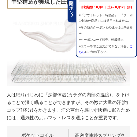
期間限定クーポン
中空構造が実現した圧倒的な通気性
有効期限：8月8日(土)～8月17日(月)
※「アウトレット・特価品」、「クーポ
ン対象外商品」には適用されません。
※その他のクーポンとの併用は出来ませ
ん
※クーポンコード転売、転載禁止
※エラー等でご注文ができない場合、
こ
ちら
にご連絡下さい。
人は眠りはじめに「深部体温(カラダの内部の温度)」を下げ
ることで深く眠ることができますが、その際に大量の汗(約
コップ1杯分)をかきます。汗の蒸れを感じず快適に眠るため
には、通気性のよいマットレスを選ぶことが重要です。
ポケットコイル
高密度連続スプリング
®