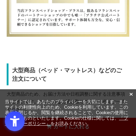
大型商品（ベッド・マットレス）などのご
注文について
大型商品のため、お届け方法や日程調整に関する注意事項
がございます。スムーズなお受け取りのため、必ずご一読
当サイトでは、あなたのプライバシーを大切にします。また
サイトの利便性向上のため、Cookieを利用しています。この
ください。
表示を閉じるか、閲覧を継続されることで、Cookieの使用に
同意するものといたします。Cookieの仕様に関しては、
「プ
ライバシーポリシー」
をお読みください。
カートに入れる