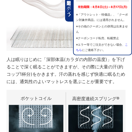
期間限定クーポン
有効期限：8月8日(土)～8月17日(月)
※「アウトレット・特価品」、「クーポ
ン対象外商品」には適用されません。
※その他のクーポンとの併用は出来ませ
ん
※クーポンコード転売、転載禁止
※エラー等でご注文ができない場合、
こ
ちら
にご連絡下さい。
人は眠りはじめに「深部体温(カラダの内部の温度)」を下げ
ることで深く眠ることができますが、その際に大量の汗(約
コップ1杯分)をかきます。汗の蒸れを感じず快適に眠るため
には、通気性のよいマットレスを選ぶことが重要です。
ポケットコイル
高密度連続スプリング
®