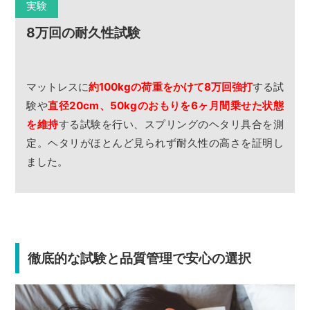
実験
8万回の耐久性試験
マットレスに
約100kgの荷重をかけて8万回強打
する試
験や
直径20cm、50kgのおもりを6ヶ月間乗せた状態
を維持
する試験を行い、スプリングのヘタリ具合を測
定。ヘタリがほとんど見られず耐久性の高さを証明し
ました。
徹底的な試験と品質管理で安心の選択