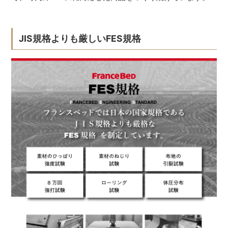
JIS規格よりも厳しいFES規格