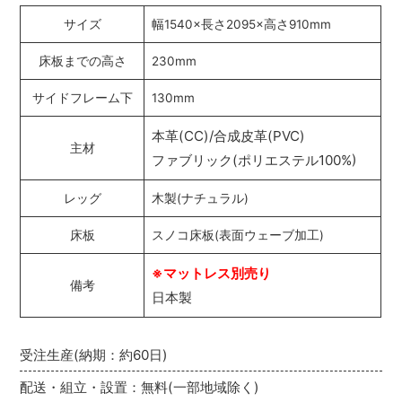
サイズ
幅1540×長さ2095×高さ910mm
床板までの高さ
230mm
サイドフレーム下
130mm
本革(CC)/合成皮革(PVC)
主材
ファブリック(ポリエステル100%)
レッグ
木製(ナチュラル)
床板
スノコ床板(表面ウェーブ加工)
※マットレス別売り
備考
日本製
受注生産(納期：約60日)
配送・組立・設置：無料(一部地域除く)