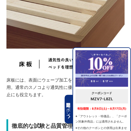
床板には、表面にウェーブ加工を施したスノコ床板を採
用。通常のスノコより通気性に優れ、マットレスのズレ防
クーポンコード
止にも役立ちます。
MZV7-L8ZL
期間限定クーポン
有効期限：8月8日(土)～8月17日(月)
※「アウトレット・特価品」、「クーポ
ン対象外商品」には適用されません。
徹底的な試験と品質管理で安心の選択
※その他のクーポンとの併用は出来ませ