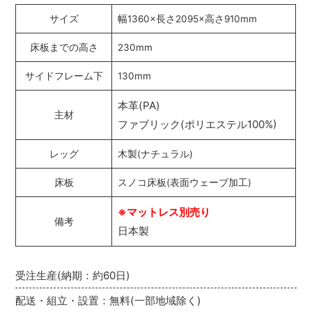
サイズ
幅1360×長さ2095×高さ910mm
床板までの高さ
230mm
サイドフレーム下
130mm
本革(PA)
主材
ファブリック(ポリエステル100%)
レッグ
木製(ナチュラル)
床板
スノコ床板(表面ウェーブ加工)
※マットレス別売り
備考
日本製
受注生産(納期：約60日)
配送・組立・設置：無料(一部地域除く)