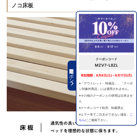
ノコ床板
クーポンコード
MZV7-L8ZL
期間限定クーポン
有効期限：8月8日(土)～8月17日(月)
※「アウトレット・特価品」、「クーポ
ン対象外商品」には適用されません。
※その他のクーポンとの併用は出来ませ
ん
※クーポンコード転売、転載禁止
※エラー等でご注文ができない場合、
こ
ちら
にご連絡下さい。