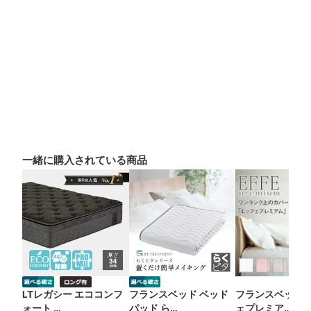
一緒に購入されている商品
LTレガシー エココンフ
フランスベッド ベッド
フランスベッド 
ォート …
パッド ら…
ェプレミア…