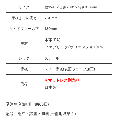
サイズ
幅1540×長さ2095×高さ910mm
床板までの高さ
230mm
サイドフレーム下
130mm
本革(PA)
主材
ファブリック(ポリエステル100%)
レッグ
スチール
床板
スノコ床板(表面ウェーブ加工)
※マットレス別売り
備考
日本製
受注生産(納期：約60日)
配送・組立・設置：無料(一部地域除く)