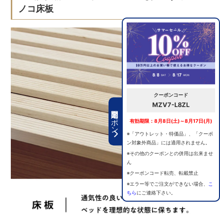
ノコ床板
クーポンコード
MZV7-L8ZL
期間限定クーポン
有効期限：8月8日(土)～8月17日(月)
※「アウトレット・特価品」、「クーポ
ン対象外商品」には適用されません。
※その他のクーポンとの併用は出来ませ
ん
※クーポンコード転売、転載禁止
※エラー等でご注文ができない場合、
こ
ちら
にご連絡下さい。