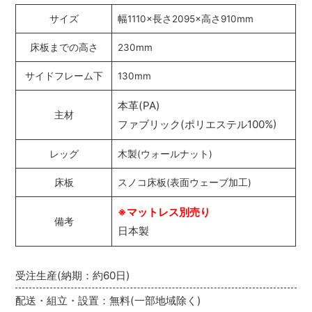
サイズ
幅1110×長さ2095×高さ910mm
床板までの高さ
230mm
サイドフレーム下
130mm
本革(PA)
主材
ファブリック(ポリエステル100%)
レッグ
木製(ウォールナット)
床板
スノコ床板(表面ウェーブ加工)
※マットレス別売り
備考
日本製
受注生産(納期：約60日)
配送・組立・設置：無料(一部地域除く)