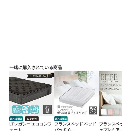
一緒に購入されている商品
LTレガシー エココンフ
フランスベッド ベッド
フランスベッド 
ォート …
パッド ら…
ェプレミア…