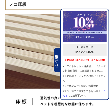
ノコ床板
クーポンコード
MZV7-L8ZL
期間限定クーポン
有効期限：8月8日(土)～8月17日(月)
※「アウトレット・特価品」、「クーポ
ン対象外商品」には適用されません。
※その他のクーポンとの併用は出来ませ
ん
※クーポンコード転売、転載禁止
※エラー等でご注文ができない場合、
こ
ちら
にご連絡下さい。