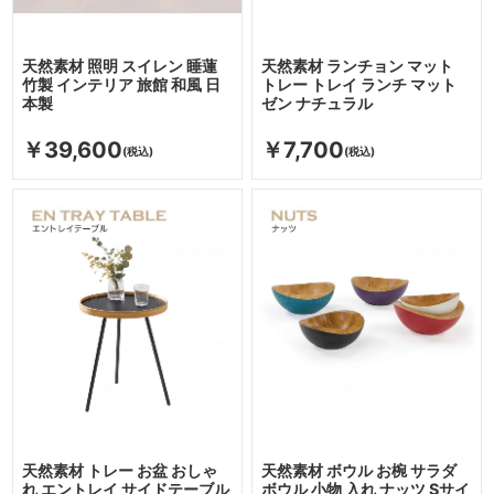
天然素材 照明 スイレン 睡蓮
天然素材 ランチョン マット
竹製 インテリア 旅館 和風 日
トレー トレイ ランチ マット
本製
ゼン ナチュラル
￥39,600
￥7,700
天然素材 トレー お盆 おしゃ
天然素材 ボウル お椀 サラダ
れ エントレイ サイドテーブル
ボウル 小物 入れ ナッツ Sサイ