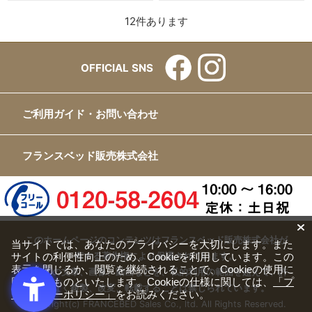
12
件あります
OFFICIAL SNS
ご利用ガイド・お問い合わせ
フランスベッド販売株式会社
このホームページのコンテンツはフランスベッド販売株式会社が
当サイトでは、あなたのプライバシーを大切にします。また
サイトの利便性向上のため、Cookieを利用しています。この
有する著作権により保護されています。
表示を閉じるか、閲覧を継続されることで、Cookieの使用に
すべての文章、画像、動画などを、私的利用の範囲を超えて、許
同意するものといたします。Cookieの仕様に関しては、
「プ
可なく複製、改変、転載することは禁じられています。
ライバシーポリシー」
をお読みください。
Copyright(c) FRANCEBED Sales Co., ltd. All Rights Reserved.