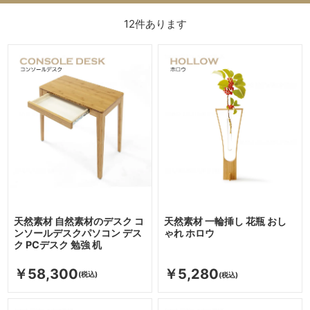
12
件あります
天然素材 自然素材のデスク コ
天然素材 一輪挿し 花瓶 おし
ンソールデスクパソコン デス
ゃれ ホロウ
ク PCデスク 勉強 机
￥58,300
￥5,280