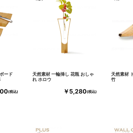
グボード
天然素材 一輪挿し 花瓶 おしゃ
天然素材 
形
れ ホロウ
竹
600
￥5,280