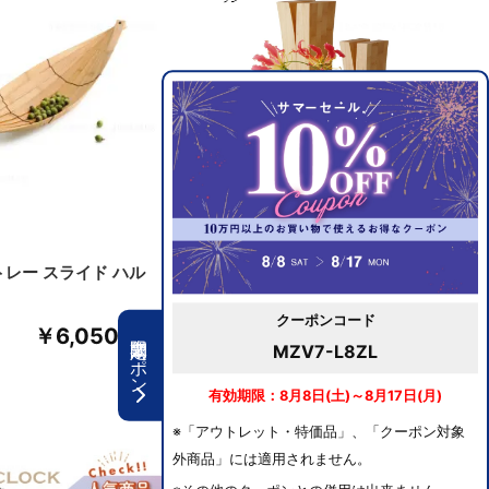
トレー スライド ハル
天然素材 一輪挿し 花瓶 おしゃ
れ リン Sサイズ
クーポンコード
￥6,050
￥8,800
期間限定クーポン
MZV7-L8ZL
有効期限：8月8日(土)～8月17日(月)
※「アウトレット・特価品」、「クーポン対象
外商品」には適用されません。