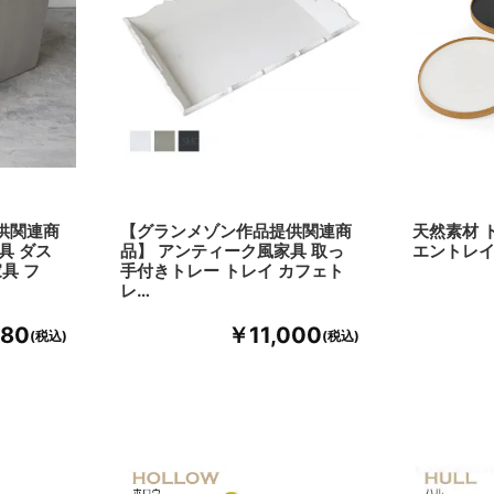
供関連商
【グランメゾン作品提供関連商
天然素材 
具 ダス
品】 アンティーク風家具 取っ
エントレ
具 フ
手付きトレー トレイ カフェト
レ…
980
￥11,000