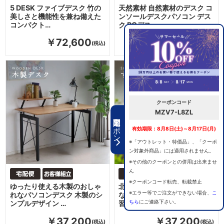
5 DESK ファイブデスク 竹の
天然素材 自然素材のデスク コ
美しさと機能性を兼ね備えた
ンソールデスクパソコン デス
コンパクト…
ク PCデス…
￥72,600
￥58,300
クーポンコード
MZV7-L8ZL
期間限定クーポン
有効期限：8月8日(土)～8月17日(月)
※「アウトレット・特価品」、「クーポ
ン対象外商品」には適用されません。
※その他のクーポンとの併用は出来ませ
ん
※クーポンコード転売、転載禁止
ゆったり使える木製のおしゃ
北欧風のシンプルでおしゃれ
※エラー等でご注文ができない場合、
こ
れなパソコンデスク 木製のシ
なデザイン パソコンデスク 学
ちら
にご連絡下さい。
ンプルデザイン …
習机 120c…
￥37,200
￥37,200