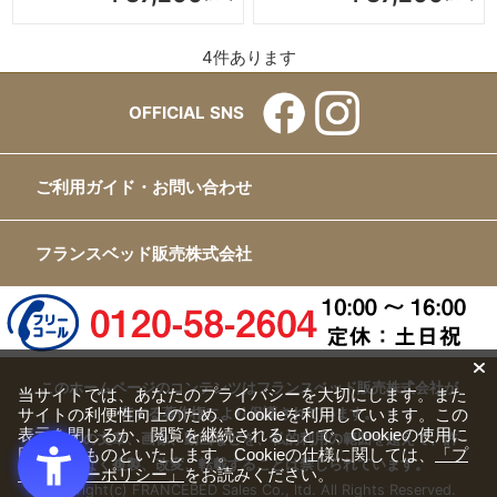
4
件あります
OFFICIAL SNS
ご利用ガイド・お問い合わせ
フランスベッド販売株式会社
このホームページのコンテンツはフランスベッド販売株式会社が
当サイトでは、あなたのプライバシーを大切にします。また
有する著作権により保護されています。
サイトの利便性向上のため、Cookieを利用しています。この
表示を閉じるか、閲覧を継続されることで、Cookieの使用に
すべての文章、画像、動画などを、私的利用の範囲を超えて、許
同意するものといたします。Cookieの仕様に関しては、
「プ
可なく複製、改変、転載することは禁じられています。
ライバシーポリシー」
をお読みください。
Copyright(c) FRANCEBED Sales Co., ltd. All Rights Reserved.