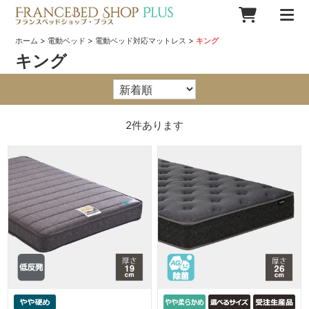
>
>
>
ホーム
電動ベッド
電動ベッド対応マットレス
キング
キング
2
件あります