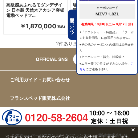
高級感あふれるモダンデザイ
寝室空間を格上げする総本革
クーポンコード
ン 日本製 天然木アカシア突板
張りの上質なデザイン 日本製
MZV7-L8ZL
電動ベッドフ…
電動ベッドフ…
期間限定クーポン
有効期限：8月8日(土)～8月17日(月)
￥1,870,000
￥1,595,000
※「アウトレット・特価品」、「クーポ
ン対象外商品」には適用されません。
2
件あります
※その他のクーポンとの併用は出来ませ
ん
※クーポンコード転売、転載禁止
OFFICIAL SNS
※エラー等でご注文ができない場合、
こ
ちら
にご連絡下さい。
ご利用ガイド・お問い合わせ
フランスベッド販売株式会社
このホームページのコンテンツはフランスベッド販売株式会社が
当サイトでは、あなたのプライバシーを大切にします。また