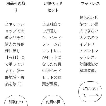
用品引き取
い得ベッド
マットレス
り
セット
限られた店
当ネットシ
当店独自で
舗でしか購
ョップで大
ご用意し
入できない
型商品をご
た、ベッド
大人気のラ
購入のお客
フレームと
イフトリー
様に限り
マットレス
トメントマ
【有料】に
がセットに
ットレス。
て承ってい
なったお買
除菌機能が
ます。(※一
い得ベッド
標準装備。
部地域・商
セットの種
品を除く)
類が豊富。
LTについ
て
引取につ
お買い得