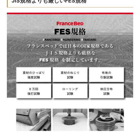
JIS規格よりも厳しいFES規格