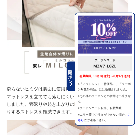
クーポンコード
MZV7-L8ZL
期間限定クーポン
有効期限：8月8日(土)～8月17日(月)
※「アウトレット・特価品」、「クーポ
滑らないヒミツは裏面に使用した東レの「ミルコット
®
」。
ン対象外商品」には適用されません。
※その他のクーポンとの併用は出来ませ
マットレスを立てても落ちにくい驚異のズレにくさを実現
ん
しました。寝返りや起き上がりの際に剥がれたり、ズレた
※クーポンコード転売、転載禁止
りするストレスを軽減できます。
※エラー等でご注文ができない場合、
こ
ちら
にご連絡下さい。