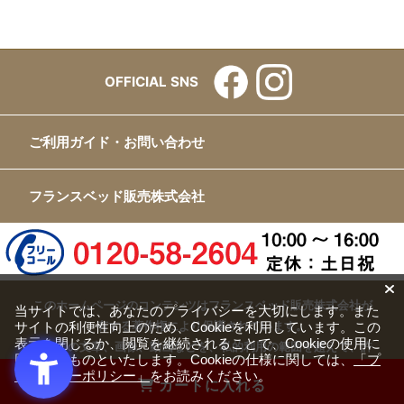
OFFICIAL SNS
ご利用ガイド・お問い合わせ
フランスベッド販売株式会社
このホームページのコンテンツはフランスベッド販売株式会社が
当サイトでは、あなたのプライバシーを大切にします。また
有する著作権により保護されています。
サイトの利便性向上のため、Cookieを利用しています。この
表示を閉じるか、閲覧を継続されることで、Cookieの使用に
すべての文章、画像、動画などを、私的利用の範囲を超えて、許
同意するものといたします。Cookieの仕様に関しては、
「プ
可なく複製、改変、転載することは禁じられています。
ライバシーポリシー」
をお読みください。
カートに入れる
Copyright(c) FRANCEBED Sales Co., ltd. All Rights Reserved.